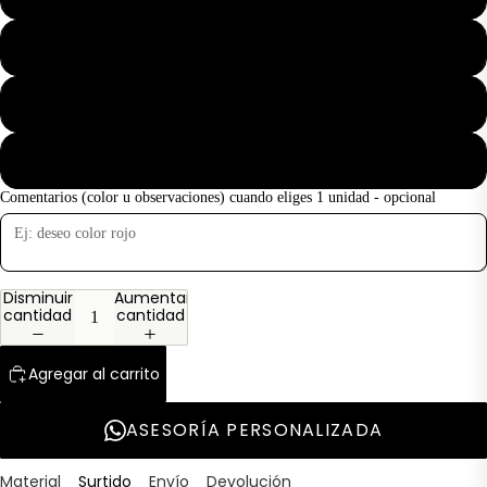
M
L
XL
Comentarios (color u observaciones) cuando eliges 1 unidad - opcional
Disminuir
Aumentar
cantidad
cantidad
Agregar al carrito
ASESORÍA PERSONALIZADA
Material
Surtido
Envío
Devolución