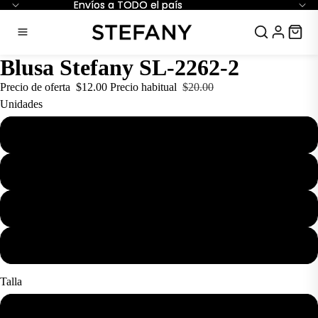
Envíos a TODO el país
Envíos a TODO el país
Blusa Stefany SL-2262-2
Precio de oferta
$12.00
Precio habitual
$20.00
Unidades
1
3
6
12
Talla
S