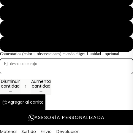
M
L
XL
Comentarios (color u observaciones) cuando eliges 1 unidad - opcional
Disminuir
Aumentar
cantidad
cantidad
Agregar al carrito
ASESORÍA PERSONALIZADA
Material
Surtido
Envío
Devolución