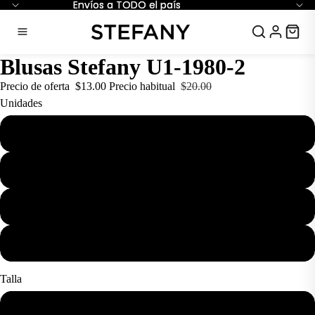
Envíos a TODO el país
Envíos a TODO el país
Blusas Stefany U1-1980-2
Precio de oferta
$13.00
Precio habitual
$20.00
Unidades
1
3
6
12
Talla
S